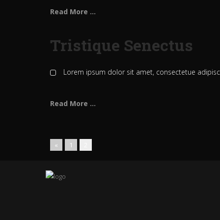
Read More ...
Tristique Senectus
Lorem ipsum dolor sit amet, consectetue adipis
Read More ...
«
1
2