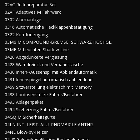
02VC Reifenreparatur-Set
02VF Adaptives M Fahrwerk
0302 Alarmanlage
0316 Automatische Heckklappenbetätigung
0322 Komfortzugang
03M6 M COMPOUND-BREMSE, SCHWARZ HOCHGL.
03MF M Leuchten Shadow Line
0420 Abgedunkelte Verglasung
0428 Warndreieck und Verbandstasche
0430 Innen-/Aussensp. mit Abblendautomatik
0431 Innenspiegel automatisch abblendend
0459 Sitzverstellung elektrisch mit Memory
0488 Lordosenstütze Fahrer/Beifahrer
0493 Ablagenpaket
0494 Sitzheizung Fahrer/Beifahrer
04GQ M Sicherheitsgurte
04LN INT. LEIST. ALU. RHOMBICLE ANTHR.
04NE Blow-by-Heizer
04U0 Galvanikapplikation Bedienelemente