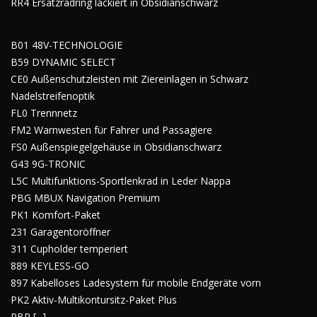
RR4 Ersatzradring lackiert in Obsidianschwarz
B01 48V-TECHNOLOGIE
B59 DYNAMIC SELECT
CE0 Außenschutzleisten mit Ziereinlagen in Schwarz
Nadelstreifenoptik
FL0 Trennnetz
FM2 Warnwesten für Fahrer und Passagiere
FS0 Außenspiegelgehäuse in Obsidianschwarz
G43 9G-TRONIC
L5C Multifunktions-Sportlenkrad in Leder Nappa
PBG MBUX Navigation Premium
PK1 Komfort-Paket
231 Garagentoröffner
311 Cupholder temperiert
889 KEYLESS-GO
897 Kabelloses Ladesystem für mobile Endgeräte vorn
PK2 Aktiv-Multikontursitz-Paket Plus
PBR [...]