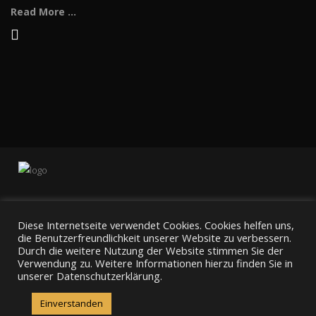
Read More ...
Diese Internetseite verwendet Cookies. Cookies helfen uns,
die Benutzerfreundlichkeit unserer Website zu verbessern.
Durch die weitere Nutzung der Website stimmen Sie der
Verwendung zu. Weitere Informationen hierzu finden Sie in
unserer Datenschutzerklärung.
Home
Fahrzeuge
Service
Impressionen
Kontakt
Impressum
AGBs
Datenschutz
Einverstanden