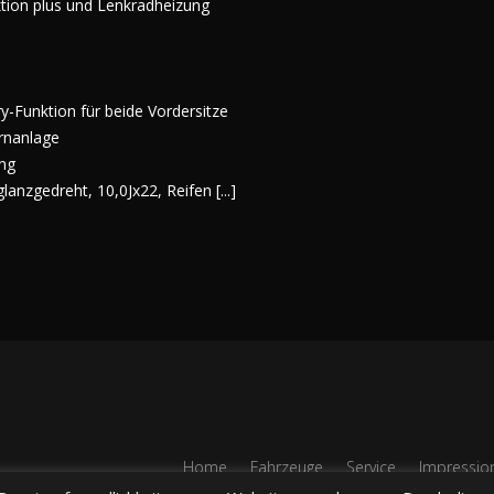
ktion plus und Lenkradheizung
ry-Funktion für beide Vordersitze
rnanlage
ng
anzgedreht, 10,0Jx22, Reifen [...]
Home
Fahrzeuge
Service
Impressio