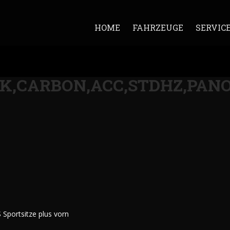
HOME
FAHRZEUGE
SERVIC
IK,CARBON,ACC,STDHZ,PANO,
 Sportsitze plus vorn