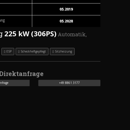
05.2019
ung
05.2028
225 kW (306PS)
g
Automatik,
ESP
Scheckheftgepflegt
Sitzheizung
Direktanfrage
Anfrage
+49 8861 3177