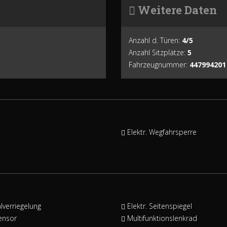
Weitere Daten
Anzahl d. Türen:
4/5
Anzahl Sitzplätze:
5
Fahrzeugnummer:
447994201
Elektr. Wegfahrsperre
lverriegelung
Elektr. Seitenspiegel
ensor
Multifunktionslenkrad