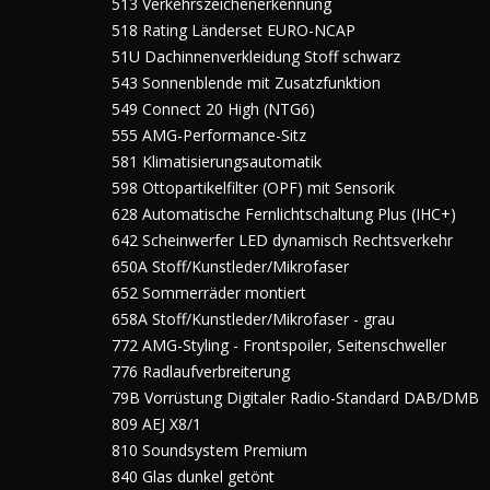
513 Verkehrszeichenerkennung
518 Rating Länderset EURO-NCAP
51U Dachinnenverkleidung Stoff schwarz
543 Sonnenblende mit Zusatzfunktion
549 Connect 20 High (NTG6)
555 AMG-Performance-Sitz
581 Klimatisierungsautomatik
598 Ottopartikelfilter (OPF) mit Sensorik
628 Automatische Fernlichtschaltung Plus (IHC+)
642 Scheinwerfer LED dynamisch Rechtsverkehr
650A Stoff/Kunstleder/Mikrofaser
652 Sommerräder montiert
658A Stoff/Kunstleder/Mikrofaser - grau
772 AMG-Styling - Frontspoiler, Seitenschweller
776 Radlaufverbreiterung
79B Vorrüstung Digitaler Radio-Standard DAB/DMB
809 AEJ X8/1
810 Soundsystem Premium
840 Glas dunkel getönt