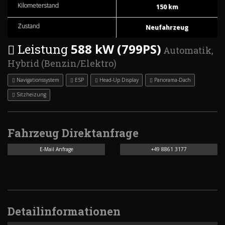
Kilometerstand
150 km
Zustand
Neufahrzeug
588 kW (799PS)
Leistung
Automatik,
Hybrid (Benzin/Elektro)
Navigationssystem
ESP
Head-Up Display
Panorama-Dach
Sitzheizung
Fahrzeug Direktanfrage
E-Mail Anfrage
+49 8861 3177
Detailinformationen