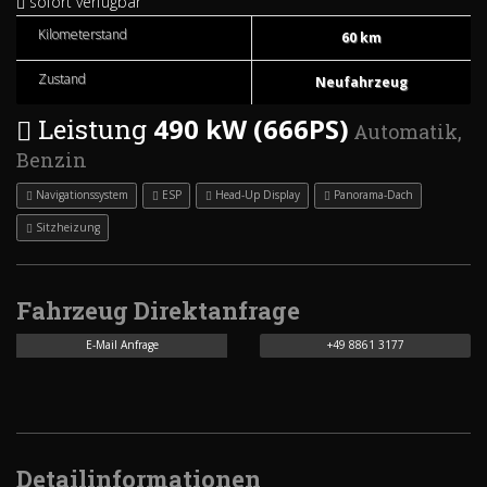
sofort verfügbar
Kilometerstand
60 km
Zustand
Neufahrzeug
490 kW (666PS)
Leistung
Automatik,
Benzin
Navigationssystem
ESP
Head-Up Display
Panorama-Dach
Sitzheizung
Fahrzeug Direktanfrage
E-Mail Anfrage
+49 8861 3177
Detailinformationen