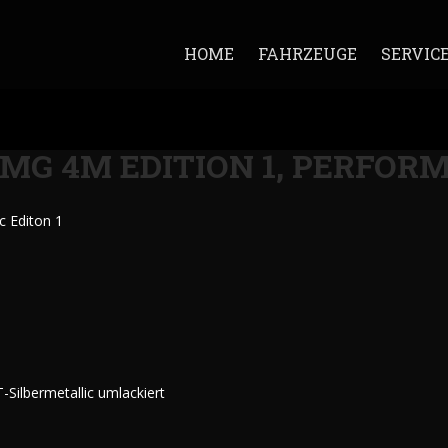
HOME
FAHRZEUGE
SERVIC
AMG 4M EDITION 1, PERFOR
 Editon 1
Silbermetallic umlackiert